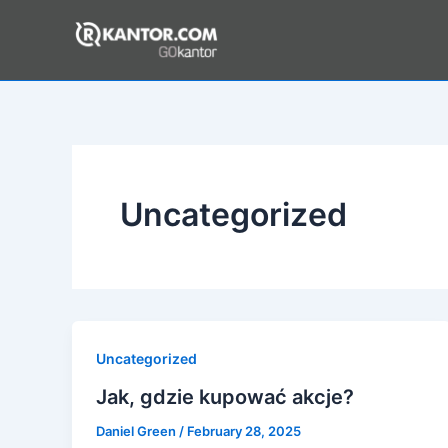
Skip
to
content
Uncategorized
Uncategorized
Jak, gdzie kupować akcje?
Daniel Green
/
February 28, 2025