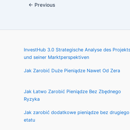
←
Previous
InvestHub 3.0 Strategische Analyse des Projekt
und seiner Marktperspektiven
Jak Zarobić Duże Pieniądze Nawet Od Zera
Jak Łatwo Zarobić Pieniądze Bez Zbędnego
Ryzyka
Jak zarobić dodatkowe pieniądze bez drugiego
etatu