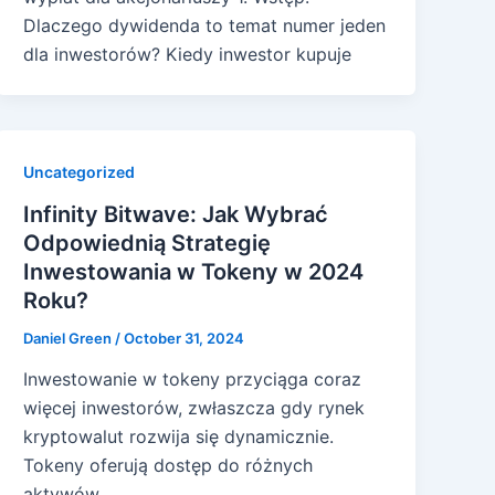
Dlaczego dywidenda to temat numer jeden
dla inwestorów? Kiedy inwestor kupuje
Uncategorized
Infinity Bitwave: Jak Wybrać
Odpowiednią Strategię
Inwestowania w Tokeny w 2024
Roku?
Daniel Green
/
October 31, 2024
Inwestowanie w tokeny przyciąga coraz
więcej inwestorów, zwłaszcza gdy rynek
kryptowalut rozwija się dynamicznie.
Tokeny oferują dostęp do różnych
aktywów