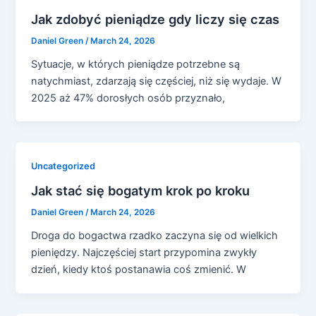
Jak zdobyć pieniądze gdy liczy się czas
Daniel Green
/
March 24, 2026
Sytuacje, w których pieniądze potrzebne są
natychmiast, zdarzają się częściej, niż się wydaje. W
2025 aż 47% dorosłych osób przyznało,
Uncategorized
Jak stać się bogatym krok po kroku
Daniel Green
/
March 24, 2026
Droga do bogactwa rzadko zaczyna się od wielkich
pieniędzy. Najczęściej start przypomina zwykły
dzień, kiedy ktoś postanawia coś zmienić. W