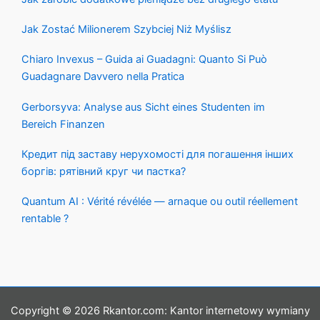
Jak Zostać Milionerem Szybciej Niż Myślisz
Chiaro Invexus – Guida ai Guadagni: Quanto Si Può
Guadagnare Davvero nella Pratica
Gerborsyva: Analyse aus Sicht eines Studenten im
Bereich Finanzen
Кредит під заставу нерухомості для погашення інших
боргів: рятівний круг чи пастка?
Quantum AI : Vérité révélée — arnaque ou outil réellement
rentable ?
Copyright © 2026 Rkantor.com: Kantor internetowy wymiany