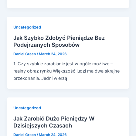
Uncategorized
Jak Szybko Zdobyć Pieniądze Bez
Podejrzanych Sposobów
Daniel Green
/
March 24, 2026
1. Czy szybkie zarabianie jest w ogóle możliwe –
realny obraz rynku Większość ludzi ma dwa skrajne
przekonania. Jedni wierzą
Uncategorized
Jak Zarobić Dużo Pieniędzy W
Dzisiejszych Czasach
Daniel Green
/
March 24, 2026