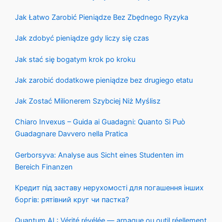
Jak Łatwo Zarobić Pieniądze Bez Zbędnego Ryzyka
Jak zdobyć pieniądze gdy liczy się czas
Jak stać się bogatym krok po kroku
Jak zarobić dodatkowe pieniądze bez drugiego etatu
Jak Zostać Milionerem Szybciej Niż Myślisz
Chiaro Invexus – Guida ai Guadagni: Quanto Si Può
Guadagnare Davvero nella Pratica
Gerborsyva: Analyse aus Sicht eines Studenten im
Bereich Finanzen
Кредит під заставу нерухомості для погашення інших
боргів: рятівний круг чи пастка?
Quantum AI : Vérité révélée — arnaque ou outil réellement