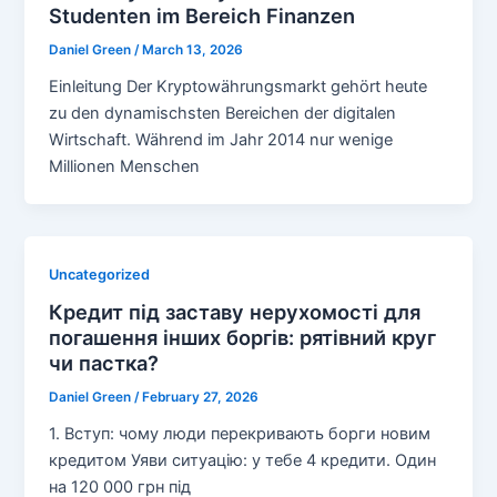
Studenten im Bereich Finanzen
Daniel Green
/
March 13, 2026
Einleitung Der Kryptowährungsmarkt gehört heute
zu den dynamischsten Bereichen der digitalen
Wirtschaft. Während im Jahr 2014 nur wenige
Millionen Menschen
Uncategorized
Кредит під заставу нерухомості для
погашення інших боргів: рятівний круг
чи пастка?
Daniel Green
/
February 27, 2026
1. Вступ: чому люди перекривають борги новим
кредитом Уяви ситуацію: у тебе 4 кредити. Один
на 120 000 грн під