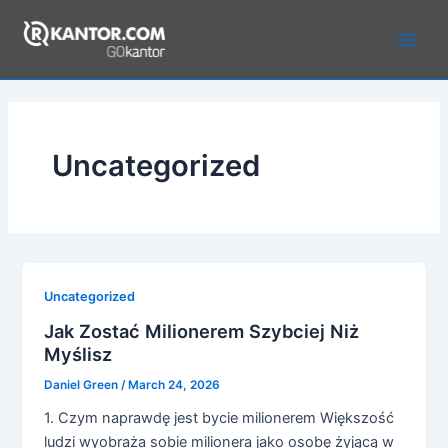
Skip
to
Main
content
Men
Uncategorized
Uncategorized
Jak Zostać Milionerem Szybciej Niż
Myślisz
Daniel Green
/
March 24, 2026
1. Czym naprawdę jest bycie milionerem Większość
ludzi wyobraża sobie milionera jako osobę żyjącą w