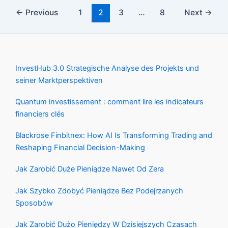
←
Previous
1
2
3
…
8
Next
→
InvestHub 3.0 Strategische Analyse des Projekts und
seiner Marktperspektiven
Quantum investissement : comment lire les indicateurs
financiers clés
Blackrose Finbitnex: How AI Is Transforming Trading and
Reshaping Financial Decision-Making
Jak Zarobić Duże Pieniądze Nawet Od Zera
Jak Szybko Zdobyć Pieniądze Bez Podejrzanych
Sposobów
Jak Zarobić Dużo Pieniędzy W Dzisiejszych Czasach