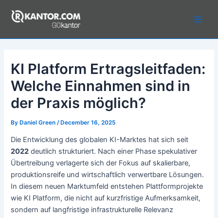
Skip
to
Main
content
Men
KI Platform Ertragsleitfaden:
Welche Einnahmen sind in
der Praxis möglich?
By
Daniel Green
/
December 16, 2025
Die Entwicklung des globalen KI-Marktes hat sich seit
2022
deutlich strukturiert. Nach einer Phase spekulativer
Übertreibung verlagerte sich der Fokus auf skalierbare,
produktionsreife und wirtschaftlich verwertbare Lösungen.
In diesem neuen Marktumfeld entstehen Plattformprojekte
wie KI Platform, die nicht auf kurzfristige Aufmerksamkeit,
sondern auf langfristige infrastrukturelle Relevanz