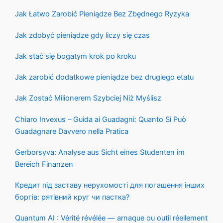
Jak Łatwo Zarobić Pieniądze Bez Zbędnego Ryzyka
Jak zdobyć pieniądze gdy liczy się czas
Jak stać się bogatym krok po kroku
Jak zarobić dodatkowe pieniądze bez drugiego etatu
Jak Zostać Milionerem Szybciej Niż Myślisz
Chiaro Invexus – Guida ai Guadagni: Quanto Si Può
Guadagnare Davvero nella Pratica
Gerborsyva: Analyse aus Sicht eines Studenten im
Bereich Finanzen
Кредит під заставу нерухомості для погашення інших
боргів: рятівний круг чи пастка?
Quantum AI : Vérité révélée — arnaque ou outil réellement