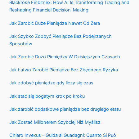
Blackrose Finbitnex: How AI Is Transforming Trading and
Reshaping Financial Decision-Making
Jak Zarobić Duże Pieniądze Nawet Od Zera
Jak Szybko Zdobyć Pieniądze Bez Podejrzanych
Sposobów
Jak Zarobić Dużo Pieniędzy W Dzisiejszych Czasach
Jak Łatwo Zarobić Pieniądze Bez Zbędnego Ryzyka
Jak zdobyć pieniądze gdy liczy się czas
Jak stać się bogatym krok po kroku
Jak zarobić dodatkowe pieniądze bez drugiego etatu
Jak Zostać Milionerem Szybciej Niż Myślisz
Chiaro Invexus – Guida ai Guadagni: Quanto Si Può