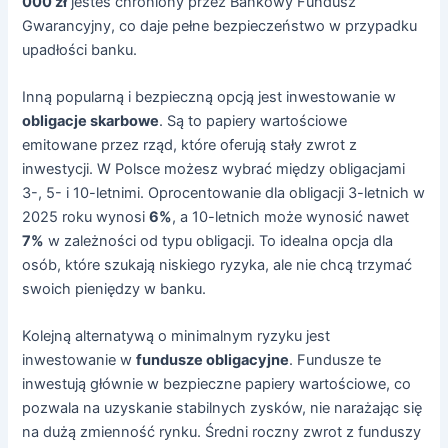
000 zł
jesteś chroniony przez Bankowy Fundusz
Gwarancyjny, co daje pełne bezpieczeństwo w przypadku
upadłości banku.
Inną popularną i bezpieczną opcją jest inwestowanie w
obligacje skarbowe
. Są to papiery wartościowe
emitowane przez rząd, które oferują stały zwrot z
inwestycji. W Polsce możesz wybrać między obligacjami
3-, 5- i 10-letnimi. Oprocentowanie dla obligacji 3-letnich w
2025 roku wynosi
6%
, a 10-letnich może wynosić nawet
7%
w zależności od typu obligacji. To idealna opcja dla
osób, które szukają niskiego ryzyka, ale nie chcą trzymać
swoich pieniędzy w banku.
Kolejną alternatywą o minimalnym ryzyku jest
inwestowanie w
fundusze obligacyjne
. Fundusze te
inwestują głównie w bezpieczne papiery wartościowe, co
pozwala na uzyskanie stabilnych zysków, nie narażając się
na dużą zmienność rynku. Średni roczny zwrot z funduszy