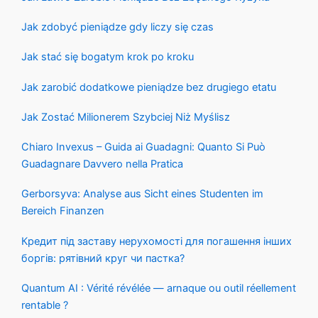
Jak zdobyć pieniądze gdy liczy się czas
Jak stać się bogatym krok po kroku
Jak zarobić dodatkowe pieniądze bez drugiego etatu
Jak Zostać Milionerem Szybciej Niż Myślisz
Chiaro Invexus – Guida ai Guadagni: Quanto Si Può
Guadagnare Davvero nella Pratica
Gerborsyva: Analyse aus Sicht eines Studenten im
Bereich Finanzen
Кредит під заставу нерухомості для погашення інших
боргів: рятівний круг чи пастка?
Quantum AI : Vérité révélée — arnaque ou outil réellement
rentable ?