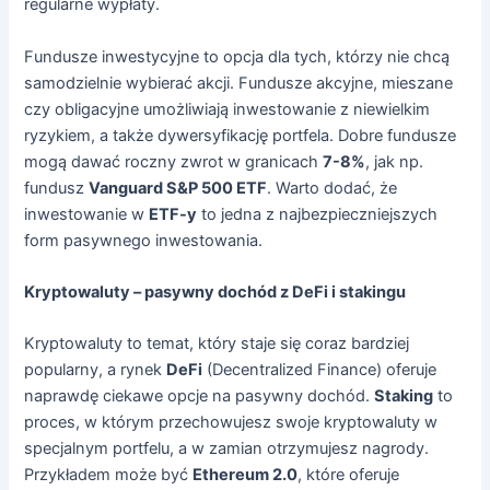
regularne wypłaty.
Fundusze inwestycyjne to opcja dla tych, którzy nie chcą
samodzielnie wybierać akcji. Fundusze akcyjne, mieszane
czy obligacyjne umożliwiają inwestowanie z niewielkim
ryzykiem, a także dywersyfikację portfela. Dobre fundusze
mogą dawać roczny zwrot w granicach
7-8%
, jak np.
fundusz
Vanguard S&P 500 ETF
. Warto dodać, że
inwestowanie w
ETF-y
to jedna z najbezpieczniejszych
form pasywnego inwestowania.
Kryptowaluty – pasywny dochód z DeFi i stakingu
Kryptowaluty to temat, który staje się coraz bardziej
popularny, a rynek
DeFi
(Decentralized Finance) oferuje
naprawdę ciekawe opcje na pasywny dochód.
Staking
to
proces, w którym przechowujesz swoje kryptowaluty w
specjalnym portfelu, a w zamian otrzymujesz nagrody.
Przykładem może być
Ethereum 2.0
, które oferuje