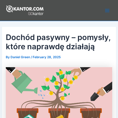
Skip
to
Main
content
Men
Dochód pasywny – pomysły,
które naprawdę działają
By
Daniel Green
/
February 28, 2025