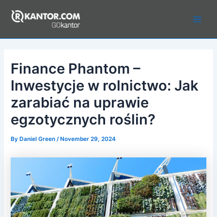
Skip
to
Main
content
Men
Finance Phantom –
Inwestycje w rolnictwo: Jak
zarabiać na uprawie
egzotycznych roślin?
By
Daniel Green
/
November 29, 2024