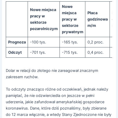
Nowe
Nowe miejsca
miejsca
Płaca
Pła
pracy w
pracy w
godzinowa
go
sektorze
sektorze
m/m
r/r
pozarolniczym
prywatnym
Prognoza
-100 tys.
-165 tys.
0,2 proc.
3,1
Odczyt
-701 tys.
-715 tys.
0,4 proc.
3,0
Dolar w relacji do złotego nie zareagował znacznym
zakresem ruchów.
To odczyty znacząco różne od oczekiwań, jednak należy
pamiętać, że nie odzwierciedla on jeszcze w pełni
uderzenia, jakie zafundował amerykańskiej gospodarce
koronawirus. Dane, które dziś poznaliśmy, były zbierane
do 12 marca włącznie, a wtedy Stany Zjednoczone nie były