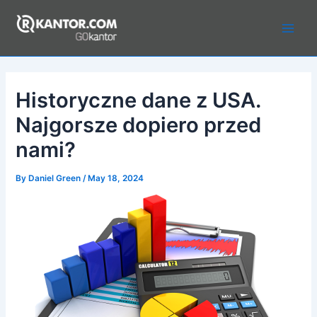
Skip
to
Main
content
Men
Historyczne dane z USA.
Najgorsze dopiero przed
nami?
By
Daniel Green
/
May 18, 2024