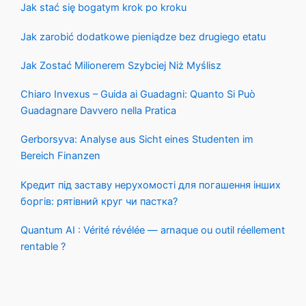
Jak stać się bogatym krok po kroku
Jak zarobić dodatkowe pieniądze bez drugiego etatu
Jak Zostać Milionerem Szybciej Niż Myślisz
Chiaro Invexus – Guida ai Guadagni: Quanto Si Può
Guadagnare Davvero nella Pratica
Gerborsyva: Analyse aus Sicht eines Studenten im
Bereich Finanzen
Кредит під заставу нерухомості для погашення інших
боргів: рятівний круг чи пастка?
Quantum AI : Vérité révélée — arnaque ou outil réellement
rentable ?