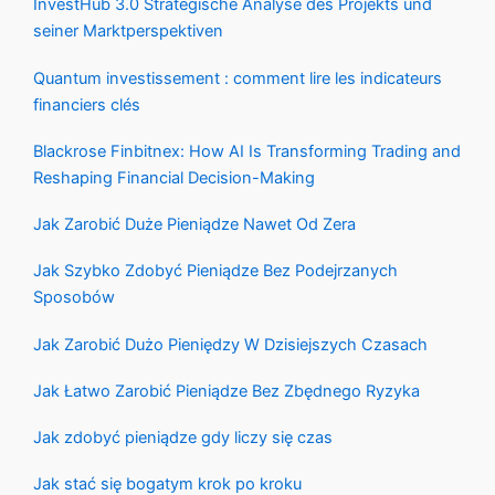
InvestHub 3.0 Strategische Analyse des Projekts und
seiner Marktperspektiven
Quantum investissement : comment lire les indicateurs
financiers clés
Blackrose Finbitnex: How AI Is Transforming Trading and
Reshaping Financial Decision-Making
Jak Zarobić Duże Pieniądze Nawet Od Zera
Jak Szybko Zdobyć Pieniądze Bez Podejrzanych
Sposobów
Jak Zarobić Dużo Pieniędzy W Dzisiejszych Czasach
Jak Łatwo Zarobić Pieniądze Bez Zbędnego Ryzyka
Jak zdobyć pieniądze gdy liczy się czas
Jak stać się bogatym krok po kroku