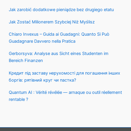
Jak zarobić dodatkowe pieniądze bez drugiego etatu
Jak Zostać Milionerem Szybciej Niż Myślisz
Chiaro Invexus – Guida ai Guadagni: Quanto Si Può
Guadagnare Davvero nella Pratica
Gerborsyva: Analyse aus Sicht eines Studenten im
Bereich Finanzen
Кредит під заставу нерухомості для погашення інших
боргів: рятівний круг чи пастка?
Quantum AI : Vérité révélée — arnaque ou outil réellement
rentable ?