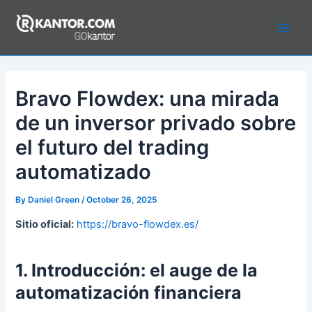
Skip
to
Main
content
Men
Bravo Flowdex: una mirada
de un inversor privado sobre
el futuro del trading
automatizado
By
Daniel Green
/
October 26, 2025
Sitio oficial:
https://bravo-flowdex.es/
1. Introducción: el auge de la
automatización financiera