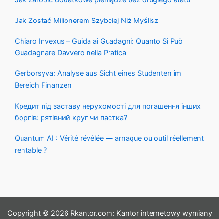
Jak Zostać Milionerem Szybciej Niż Myślisz
Chiaro Invexus – Guida ai Guadagni: Quanto Si Può
Guadagnare Davvero nella Pratica
Gerborsyva: Analyse aus Sicht eines Studenten im
Bereich Finanzen
Кредит під заставу нерухомості для погашення інших
боргів: рятівний круг чи пастка?
Quantum AI : Vérité révélée — arnaque ou outil réellement
rentable ?
Copyright © 2026 Rkantor.com: Kantor internetowy wymiany