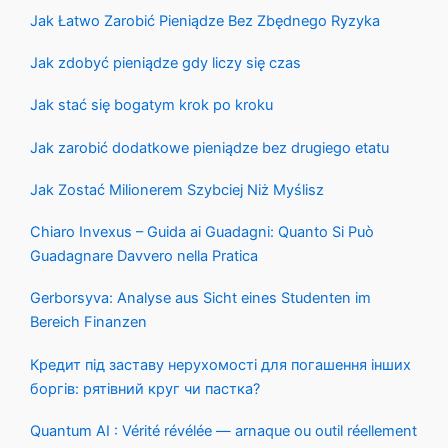
Jak Łatwo Zarobić Pieniądze Bez Zbędnego Ryzyka
Jak zdobyć pieniądze gdy liczy się czas
Jak stać się bogatym krok po kroku
Jak zarobić dodatkowe pieniądze bez drugiego etatu
Jak Zostać Milionerem Szybciej Niż Myślisz
Chiaro Invexus – Guida ai Guadagni: Quanto Si Può
Guadagnare Davvero nella Pratica
Gerborsyva: Analyse aus Sicht eines Studenten im
Bereich Finanzen
Кредит під заставу нерухомості для погашення інших
боргів: рятівний круг чи пастка?
Quantum AI : Vérité révélée — arnaque ou outil réellement