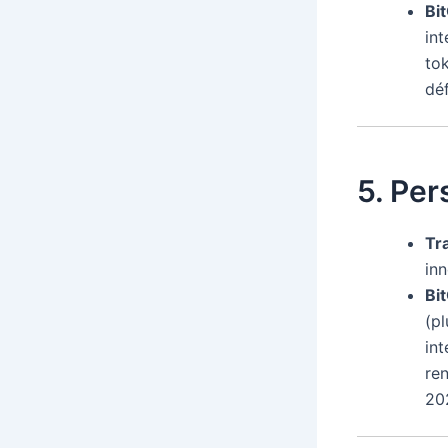
Bi
int
tok
déf
5. Pe
Tr
inn
Bi
(pl
int
ren
20