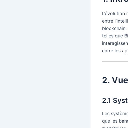
L’évolution
entre l’inte
blockchain,
telles que B
interagisse
entre les ap
2. Vu
2.1 Sys
Les systèmes
que les banq