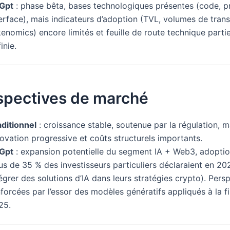
tGpt
: phase bêta, bases technologiques présentes (code, p
erface), mais indicateurs d’adoption (TVL, volumes de trans
enomics) encore limités et feuille de route technique parti
inie.
rspectives de marché
aditionnel
: croissance stable, soutenue par la régulation, m
ovation progressive et coûts structurels importants.
tGpt
: expansion potentielle du segment IA + Web3, adopti
us de 35 % des investisseurs particuliers déclaraient en 20
égrer des solutions d’IA dans leurs stratégies crypto). Pers
forcées par l’essor des modèles génératifs appliqués à la f
25.