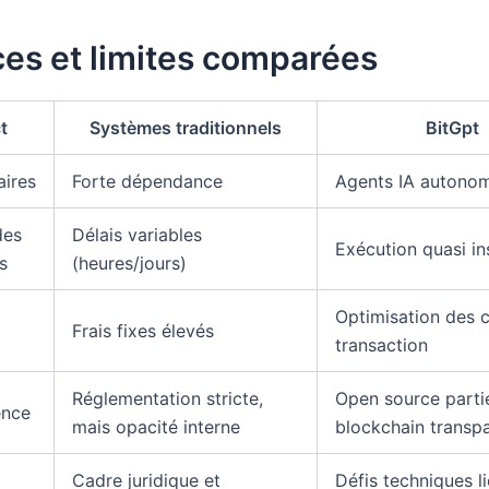
ces et limites comparées
t
Systèmes traditionnels
BitGpt
aires
Forte dépendance
Agents IA autono
des
Délais variables
Exécution quasi i
s
(heures/jours)
Optimisation des 
Frais fixes élevés
transaction
Réglementation stricte,
Open source partie
ence
mais opacité interne
blockchain transp
Cadre juridique et
Défis techniques l