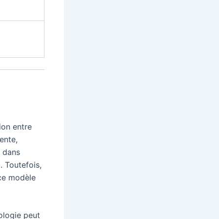
ion entre
ente,
s dans
. Toutefois,
 ce modèle
ologie peut