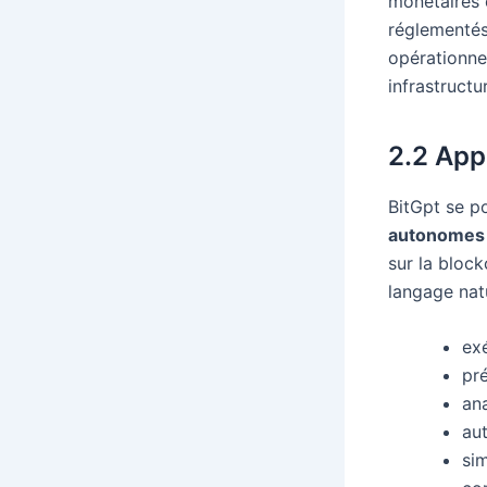
monétaires e
réglementés
opérationne
infrastructu
2.2 App
BitGpt se p
autonomes
sur la block
langage natu
ex
pré
an
au
sim