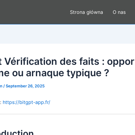
Strona główna
O nas
 Vérification des faits : oppo
ime ou arnaque typique ?
en
/
September 26, 2025
 :
https://bitgpt-app.fr/
roduction