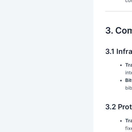
con
3. Co
3.1 Infr
Tr
int
Bi
bib
3.2 Pro
Tr
fix