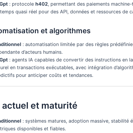
tGpt
: protocole
h402
, permettant des paiements machine-
 temps quasi réel pour des API, données et ressources de ca
omatisation et algorithmes
aditionnel
: automatisation limitée par des règles prédéfinie
pendante d’acteurs humains.
tGpt
: agents IA capables de convertir des instructions en 
urel en transactions exécutables, avec intégration d’algori
dictifs pour anticiper coûts et tendances.
t actuel et maturité
aditionnel
: systèmes matures, adoption massive, stabilité 
riques disponibles et fiables.