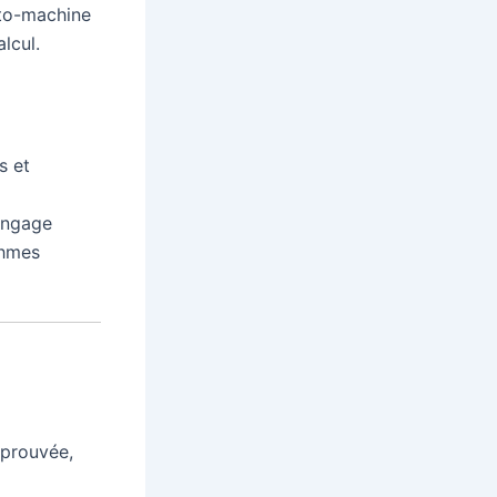
to-machine
lcul.
s et
langage
thmes
éprouvée,