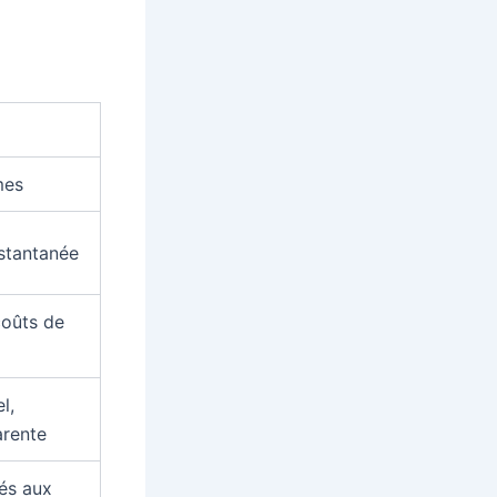
mes
nstantanée
coûts de
l,
arente
iés aux