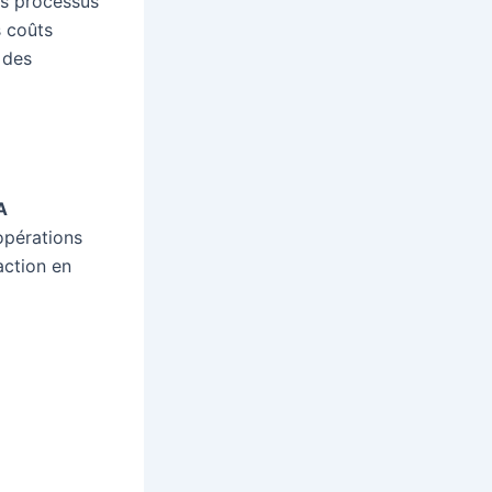
es processus
s coûts
 des
A
opérations
action en