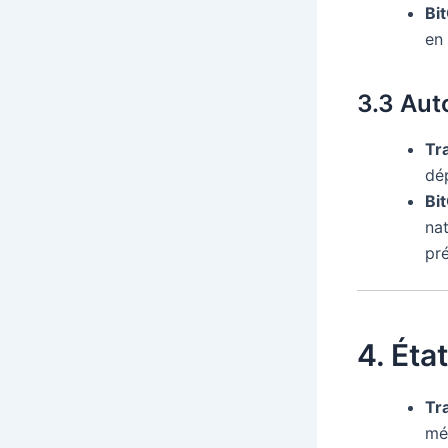
Bi
en
3.3 Aut
Tr
dé
Bi
nat
pré
4. Éta
Tr
mét