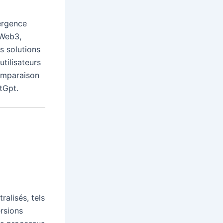
ergence
 (Web3,
s solutions
utilisateurs
comparaison
tGpt.
ralisés, tels
ersions