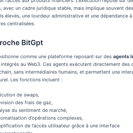
t l’accès aux produits financiers. L’exécution repose sur d
, avec un cadre juridique stable, mais implique souvent de
ls élevés, une lourdeur administrative et une dépendance à
res centralisées.
roche BitGpt
ositionne comme une plateforme reposant sur des
agents I
intégrés au Web3. Ces agents exécutent directement des 
chain, sans intermédiaires humains, et permettent une inter
rel. Les fonctions incluent :
écution de swaps,
vision des frais de gaz,
alyse du sentiment de marché,
tomatisation d’opérations complexes,
plification de l’accès utilisateur grâce à une interface