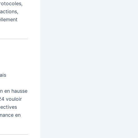
rotocoles,
actions,
ellement
ais
on en hausse
24 vouloir
pectives
inance en