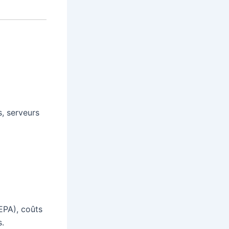
s, serveurs
EPA), coûts
s.